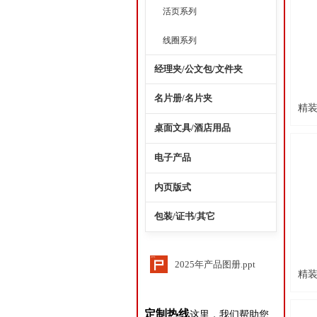
活页系列
线圈系列
经理夹/公文包/文件夹
名片册/名片夹
精
桌面文具/酒店用品
电子产品
内页版式
包装/证书/其它
2025年产品图册.ppt
精
上一页
1
定制热线
这里，我们帮助您